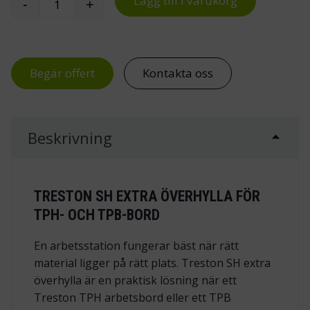
Lägg till i varukorg
-
+
Treston SH extra överhylla för TPH- och TPB-b
Begär offert
Kontakta oss
Beskrivning
TRESTON SH EXTRA ÖVERHYLLA FÖR
TPH- OCH TPB-BORD
En arbetsstation fungerar bäst när rätt
material ligger på rätt plats. Treston SH extra
överhylla är en praktisk lösning när ett
Treston TPH arbetsbord eller ett TPB