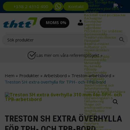
Plastic Storage Bins
Plastlådor
Kontakt
+358 2 4310 400
Återvunnen plast back
Backskåp
Backställ med plockbackar
Backvagnar
Eurobackar
MOMS 0%
Lagerlådor
Lagerlådor
Plocklådor för smådelar
Sortimentskåp
Treston plockbackar
Plastpallar
Rostfria möbler
Rullbanor och
maskinskridskor
Skåp
Läs mer om våra referensprojekt »
Brandsäkra skåp
Kemikalieskåp
Metallskåp
Nyckelskåp
Plåtskåp
Säkerhetsskåp
Hem
»
Produkter
»
Arbetsbord
»
Treston arbetsbord
»
Stålskåp
Verktygsskåp
Treston SH extra överhylla för TPH- och TPB-bord
Verktygsvagn
Städutrustning och
Avfallshantering
Sopkärl & Avfallsbehållare
Tippcontainer
Uppsamlingskärl &
Fathantering
Stegar och
arbetsplattformar
Stegtillbehör
Truckar
TRESTON SH EXTRA ÖVERHYLLA
Eltruck
Motviktstruckar
Pallyftare
FÖR TPH- OCH TPB-BORD
Plocktruckar
Skjutstativtruckar