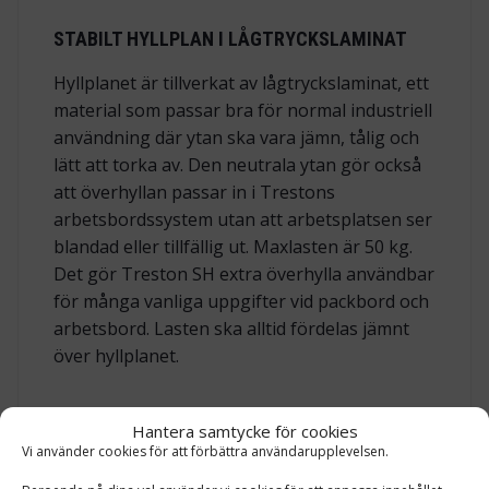
STABILT HYLLPLAN I LÅGTRYCKSLAMINAT
Hyllplanet är tillverkat av lågtryckslaminat, ett
material som passar bra för normal industriell
användning där ytan ska vara jämn, tålig och
lätt att torka av. Den neutrala ytan gör också
att överhyllan passar in i Trestons
arbetsbordssystem utan att arbetsplatsen ser
blandad eller tillfällig ut. Maxlasten är 50 kg.
Det gör Treston SH extra överhylla användbar
för många vanliga uppgifter vid packbord och
arbetsbord. Lasten ska alltid fördelas jämnt
över hyllplanet.
PASSAR TRESTON TPH ARBETSBORD OCH TPB
Hantera samtycke för cookies
PACKBORD
Vi använder cookies för att förbättra användarupplevelsen.
Treston SH är framtagen som tillbehör till