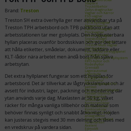
Staplare
Trucktillbehör
Zallys dragtruckar
Brand:
Treston
Vagnar och Kärror
ESD‑vagnar
Hyllvagnar
Treston SH extra överhylla ger mer användbar yta på
TRTA hyllvagnar
Magasinkärror
Treston TPH arbetsbord och TPB packbord utan att
Plattformsvagnar
Plockvagnar
arbetsstationen tar mer golvplats. Den höjdjusterbara
Serveringsvagnar
Sopsäcksvagn
hyllan placeras ovanför bordsskivan och gör det lättare
Tillbehör till vagnar
Treston Multi vagnar
Verktygstavlor
att hålla etiketter, smådelar, dokument, laddare eller
Perforerad verktygspanel
Verktygskrokar
KLT-lådor nära arbetet men ändå bort från själva
Lagerhyllor och Hyllsystem
FIFO‑hyllor och
arbetsytan.
flödeshyllor
Grenställ
Lagerautomat
Lagerhylla
Det extra hyllplanet fungerar som ett hyllplan för
Longspan hylla
Metallhyllor
arbetsbord. Det är tillverkat av lågtryckslaminat och är
Påkörningsskydd för
pallställ
avsett för industri, lager, packning och montering där
Pallställ och Pallhyllor
Pallställ tillbehör
Utdragsenhet
ytan används varje dag. Maxlasten är 50 kg, vilket
Småvaruhyllor
Kontorsmöbler
räcker för många vanliga tillbehör och material som
Kontorsmattor
Kontorsstolar
behöver finnas synligt och snabbt åtkomligt. Höjden
Whiteboard och
anslagstavlor
Kontorsskrivbord
kan justeras stegvis med 30 mm delning och låses med
Varumärken
Axelent
en vredskruv på vardera sidan.
Edmolift