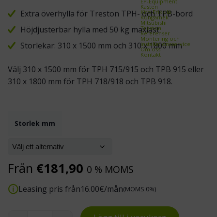
EP-Equipment
Kasten
Kito Erikkilä
Extra överhylla för Treston TPH- och TPB-bord
Kongamek
Mitsubishi
Treston
Höjdjusterbar hylla med 50 kg maxlast
Referenser
Montering och
installationsservice
Storlekar: 310 x 1500 mm och 310 x 1800 mm
Om oss
Kontakt
Välj 310 x 1500 mm för TPH 715/915 och TPB 915 eller
310 x 1800 mm för TPH 718/918 och TPB 918.
Storlek mm
Från
€
181,90
0 % MOMS
Leasing pris från
16.00
€/mån
(MOMS 0%)