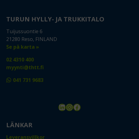
TURUN HYLLY- JA TRUKKITALO
Tuijussuontie 6
21280 Reso, FINLAND
Se på karta »
02 4310 400
myynti@thtt.fi
041 731 9683
LinkedIn
Instagram
Facebook
LÄNKAR
Leveransvillkor