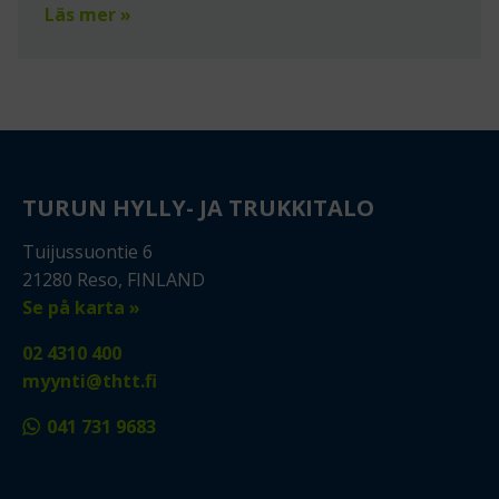
Läs mer »
TURUN HYLLY- JA TRUKKITALO
Tuijussuontie 6
21280 Reso, FINLAND
Se på karta »
02 4310 400
myynti@thtt.fi
041 731 9683