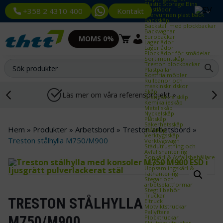
Plastic Storage Bins
Plastlådor
Kontakt
+358 2 4310 400
Återvunnen plast back
Backskåp
Backställ med plockbackar
Backvagnar
Eurobackar
MOMS 0%
Lagerlådor
Lagerlådor
Plocklådor för smådelar
Sortimentskåp
Treston plockbackar
Plastpallar
Rostfria möbler
Rullbanor och
maskinskridskor
Skåp
Läs mer om våra referensprojekt »
Brandsäkra skåp
Kemikalieskåp
Metallskåp
Nyckelskåp
Plåtskåp
Säkerhetsskåp
Hem
»
Produkter
»
Arbetsbord
»
Treston arbetsbord
»
Stålskåp
Verktygsskåp
Treston stålhylla M750/M900
Verktygsvagn
Städutrustning och
Avfallshantering
Sopkärl & Avfallsbehållare
Tippcontainer
Uppsamlingskärl &
Fathantering
Stegar och
arbetsplattformar
Stegtillbehör
Truckar
TRESTON STÅLHYLLA
Eltruck
Motviktstruckar
Pallyftare
M750/M900
Plocktruckar
Skjutstativtruckar