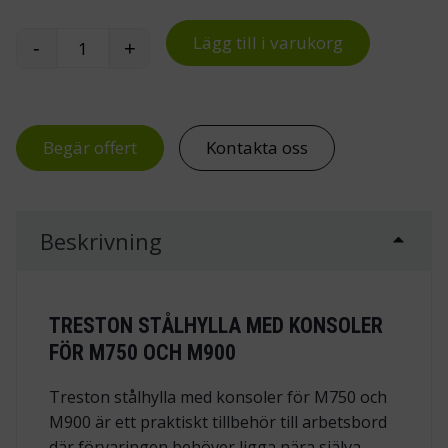
Lägg till i varukorg
-
+
Treston stålhylla M750/M900 mängd
Begär offert
Kontakta oss
Beskrivning
TRESTON STÅLHYLLA MED KONSOLER
FÖR M750 OCH M900
Treston stålhylla med konsoler för M750 och
M900 är ett praktiskt tillbehör till arbetsbord
där förvaringen behöver ligga nära själva