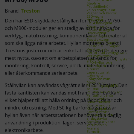
Staplare
Trucktillbehör
Zallys dragtruckar
Brand:
Treston
Vagnar och Kärror
ESD‑vagnar
Hyllvagnar
Den här ESD-skyddade stålhyllan för Treston M750-
TRTA hyllvagnar
Magasinkärror
och M900-moduler ger en stadig avlastningsyta för
Plattformsvagnar
Plockvagnar
verktyg, mätutrustning, komponentlådor och material
Serveringsvagnar
Sopsäcksvagn
som ska ligga nära arbetet. Hyllan monteras direkt i
Tillbehör till vagnar
Treston Multi vagnar
Verktygstavlor
Trestons justerrör och är enkel att placera där den gör
Perforerad verktygspanel
Verktygskrokar
mest nytta, oavsett om arbetsplatsen används för
Lagerhyllor och Hyllsystem
FIFO‑hyllor och
montering, kontroll, service, plock, materialhantering
flödeshyllor
Grenställ
eller återkommande seriearbete.
Lagerautomat
Lagerhylla
Longspan hylla
Metallhyllor
Stålhyllan kan användas vågrätt eller i 20° lutning. Den
Påkörningsskydd för
pallställ
fasta kantlisten kan vändas mot fram- eller bakkant,
Pallställ och Pallhyllor
Pallställ tillbehör
Utdragsenhet
vilket hjälper till att hålla ordning på lådor, delar och
Småvaruhyllor
Kontorsmöbler
mindre utrustning. Med 50 kg bärförmåga passar
Kontorsmattor
Kontorsstolar
hyllan även när arbetsstationen behöver tåla daglig
Whiteboard och
anslagstavlor
Kontorsskrivbord
användning i produktion, lager, service eller
Varumärken
Axelent
elektronikarbete.
Edmolift