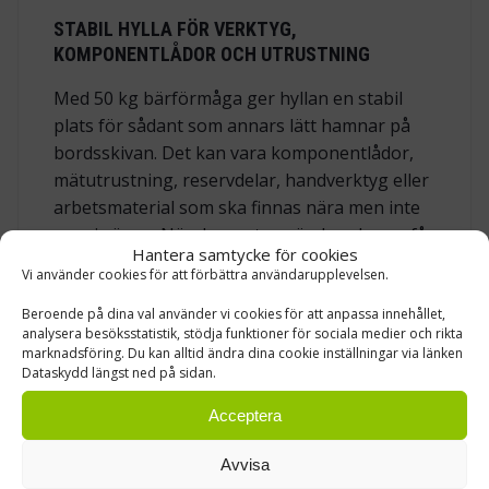
STABIL HYLLA FÖR VERKTYG,
KOMPONENTLÅDOR OCH UTRUSTNING
Med 50 kg bärförmåga ger hyllan en stabil
plats för sådant som annars lätt hamnar på
bordsskivan. Det kan vara komponentlådor,
mätutrustning, reservdelar, handverktyg eller
arbetsmaterial som ska finnas nära men inte
vara i vägen. När de mest använda sakerna får
Hantera samtycke för cookies
en egen plats blir arbetsbordet lättare att
Vi använder cookies för att förbättra användarupplevelsen.
hålla rent och överskådligt. Det sparar tid i
vardagen och minskar risken för att verktyg
Beroende på dina val använder vi cookies för att anpassa innehållet,
analysera besöksstatistik, stödja funktioner för sociala medier och rikta
eller delar blandas ihop mellan olika
marknadsföring. Du kan alltid ändra dina cookie inställningar via länken
arbetsmoment.
Dataskydd längst ned på sidan.
Acceptera
PULVERLACKERAT STÅL I LJUSGRÅ RAL 7035
Avvisa
Stålhyllan är tillverkad av pulverlackerat stål i