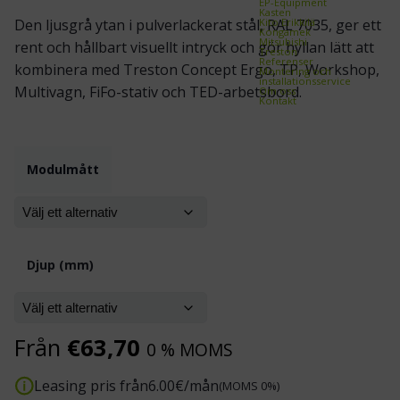
EP-Equipment
Kasten
Kito Erikkilä
Den ljusgrå ytan i pulverlackerat stål, RAL 7035, ger ett
Kongamek
Mitsubishi
rent och hållbart visuellt intryck och gör hyllan lätt att
Treston
Referenser
kombinera med Treston Concept Ergo, TP, Workshop,
Montering och
installationsservice
Multivagn, FiFo-stativ och TED-arbetsbord.
Om oss
Kontakt
Modulmått
Djup (mm)
Från
€
63,70
0 % MOMS
Leasing pris från
6.00
€/mån
(MOMS 0%)