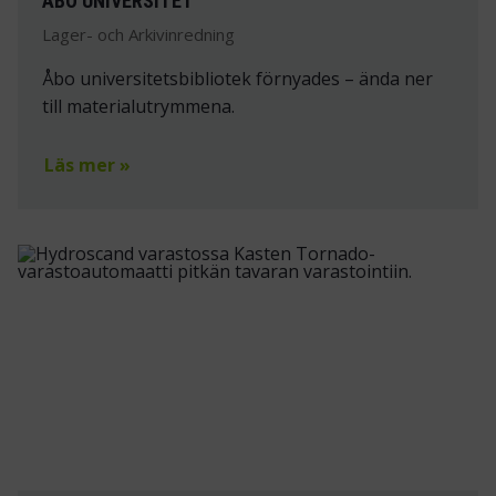
ÅBO UNIVERSITET
Lager- och Arkivinredning
Åbo universitetsbibliotek förnyades – ända ner
till materialutrymmena.
Läs mer »