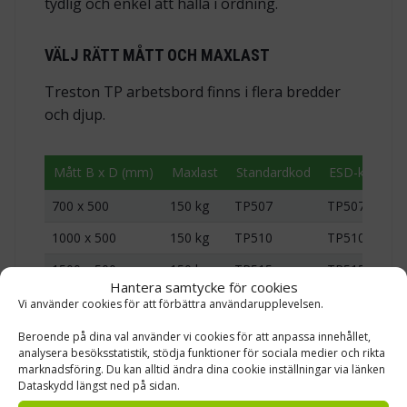
tydlig och enkel att hålla i ordning.
VÄLJ RÄTT MÅTT OCH MAXLAST
Treston TP arbetsbord finns i flera bredder
och djup.
Mått B x D (mm)
Maxlast
Standardkod
ESD-kod
700 x 500
150 kg
TP507
TP507 ESD
1000 x 500
150 kg
TP510
TP510 ESD
1500 x 500
150 kg
TP515
TP515 ESD
Hantera samtycke för cookies
1000 x 700
300 kg
TP710
TP710 ESD
Vi använder cookies för att förbättra användarupplevelsen.
1200 x 700
300 kg
TP712
TP712 ESD
Beroende på dina val använder vi cookies för att anpassa innehållet,
analysera besöksstatistik, stödja funktioner för sociala medier och rikta
1500 x 700
300 kg
TP715
TP715 ESD
marknadsföring. Du kan alltid ändra dina cookie inställningar via länken
Dataskydd längst ned på sidan.
1800 x 700
300 kg
TP718
TP718 ESD