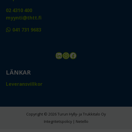
02 4310 400
myynti@thtt.fi
041 731 9683
LinkedIn
Instagram
Facebook
LÄNKAR
Leveransvillkor
Copyright © 2026 Turun Hylly- ja Trukkitalo Oy
Integritetspolicy
|
Netello