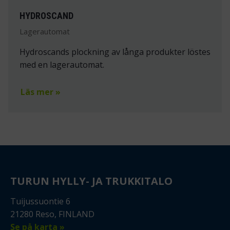
HYDROSCAND
Lagerautomat
Hydroscands plockning av långa produkter löstes
med en lagerautomat.
Läs mer »
TURUN HYLLY- JA TRUKKITALO
Tuijussuontie 6
21280 Reso, FINLAND
Se på karta »