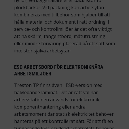
hyllor, verktygshållare eller backlistor för
plockbackar. Vid packning kan arbetsytan
kombineras med tillbehör som hjälper till att
hålla material och dokument i rätt ordning. I
service- och kontrollmiljöer är det ofta viktigt
att ha skärm, tangentbord, mätutrustning
eller mindre förvaring placerad på ett sätt som
inte stör själva arbetsytan.
ESD ARBETSBORD FÖR ELEKTRONIKNÄRA
ARBETSMILJÖER
Treston TP finns även i ESD-version med
halvledande laminat. Det är rätt val när
arbetsstationen används för elektronik,
komponenthantering eller andra
arbetsmoment där statisk elektricitet behöver
hanteras på ett kontrollerat sätt. För att få en
fungerande ESD-skyddad arbetsplats behöver