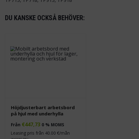
TP715, TP718, TP915, TP918
DU KANSKE OCKSÅ BEHÖVER:
Höjdjusterbart arbetsbord
på hjul med underhylla
€
447,73
Från
0 % MOMS
Leasing pris från
40.00
€/mån