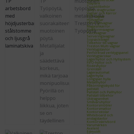
Staplare
Trucktillbehör
Zallys dragtruckar
Vagnar och Kärror
ESD‑vagnar
Hyllvagnar
TRTA hyllvagnar
Magasinkärror
Plattformsvagnar
Plockvagnar
Serveringsvagnar
Sopsäcksvagn
Tillbehör till vagnar
Treston Multi vagnar
Verktygstavlor
Perforerad verktygspanel
Verktygskrokar
Lagerhyllor och Hyllsystem
FIFO‑hyllor och
flödeshyllor
Grenställ
Lagerautomat
Lagerhylla
Longspan hylla
Metallhyllor
Påkörningsskydd för
pallställ
Pallställ och Pallhyllor
Pallställ tillbehör
Utdragsenhet
Småvaruhyllor
Kontorsmöbler
Kontorsmattor
Kontorsstolar
Whiteboard och
anslagstavlor
Kontorsskrivbord
Varumärken
Axelent
Edmolift