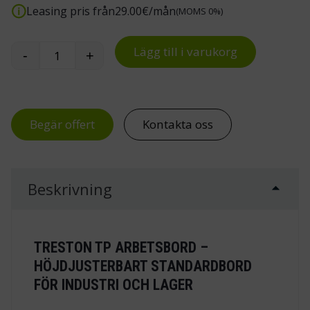
Leasing pris från
29.00
€/mån
(MOMS 0%)
Lägg till i varukorg
-
+
Treston TP arbetsbord mängd
Begär offert
Kontakta oss
Beskrivning
TRESTON TP ARBETSBORD –
HÖJDJUSTERBART STANDARDBORD
FÖR INDUSTRI OCH LAGER