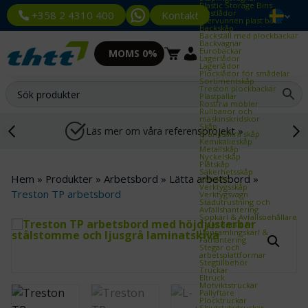
Plastic Storage Bins
Plastlådor
Kontakt
+358 2 4310 400
Återvunnen plast back
Backskåp
Backställ med plockbackar
Backvagnar
Eurobackar
MOMS 0%
Lagerlådor
Lagerlådor
Plocklådor för smådelar
Sortimentskåp
Treston plockbackar
Plastpallar
Rostfria möbler
Rullbanor och
maskinskridskor
Skåp
Läs mer om våra referensprojekt »
Brandsäkra skåp
Kemikalieskåp
Metallskåp
Nyckelskåp
Plåtskåp
Säkerhetsskåp
Hem
»
Produkter
»
Arbetsbord
»
Lätta arbetsbord
»
Stålskåp
Verktygsskåp
Treston TP arbetsbord
Verktygsvagn
Städutrustning och
Avfallshantering
Sopkärl & Avfallsbehållare
Tippcontainer
Uppsamlingskärl &
Fathantering
Stegar och
arbetsplattformar
Stegtillbehör
Truckar
Eltruck
Motviktstruckar
Pallyftare
Plocktruckar
Skjutstativtruckar