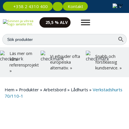
Kontakt
+358 2 4310 400
25,5 % ALV
Läs mer om
Vi erbjuder ofta
Snabb och
våra
europeiska
förstklassig
referensprojekt
alternativ. »
kundservice. »
»
Hem
»
Produkter
»
Arbetsbord
»
Lådhurts
»
Verkstadshurts
70/110-1