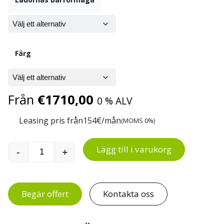
Färg
Från
€
1710,00
0 % ALV
Leasing pris från
154
€/mån
(MOMS 0%)
Lägg till i varukorg
-
+
Verkstadshurts 70/110-1 mängd
Begär offert
Kontakta oss