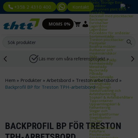
Plastic Storage Bins
Plastlådor
Kontakt
+358 2 4310 400
Återvunnen plast back
Backskåp
Backställ med plockbackar
Backvagnar
Eurobackar
MOMS 0%
Lagerlådor
Lagerlådor
Plocklådor för smådelar
Sortimentskåp
Treston plockbackar
Plastpallar
Rostfria möbler
Rullbanor och
maskinskridskor
Skåp
Läs mer om våra referensprojekt »
Brandsäkra skåp
Kemikalieskåp
Metallskåp
Nyckelskåp
Plåtskåp
Säkerhetsskåp
Hem
»
Produkter
»
Arbetsbord
»
Treston arbetsbord
»
Stålskåp
Verktygsskåp
Backprofil BP för Treston TPH-arbetsbord
Verktygsvagn
Städutrustning och
Avfallshantering
Sopkärl & Avfallsbehållare
Tippcontainer
Uppsamlingskärl &
Fathantering
Stegar och
arbetsplattformar
Stegtillbehör
Truckar
BACKPROFIL BP FÖR TRESTON
Eltruck
Motviktstruckar
Pallyftare
TPH-ARBETSBORD
Plocktruckar
Skjutstativtruckar