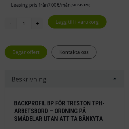
Leasing pris från
7.00
€/mån
(MOMS 0%)
Lägg till i varukorg
-
+
Backprofil BP för Treston TPH-arbetsbord män
Begär offert
Kontakta oss
Beskrivning
BACKPROFIL BP FÖR TRESTON TPH-
ARBETSBORD – ORDNING PÅ
SMÅDELAR UTAN ATT TA BÄNKYTA