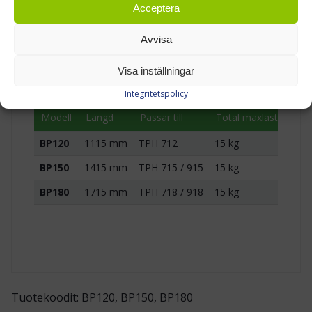
Acceptera
Backprofil BP finns i tre längder. Välj modell
efter Treston TPH-bordets storlek, så att
Avvisa
profilen passar bordets konstruktion och ger
Visa inställningar
rätt arbetsbredd för lådraden.
Integritetspolicy
Modell
Längd
Passar till
Total maxlast
BP120
1115 mm
TPH 712
15 kg
BP150
1415 mm
TPH 715 / 915
15 kg
BP180
1715 mm
TPH 718 / 918
15 kg
Tuotekoodit: BP120, BP150, BP180