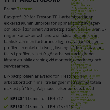
Staplare
Trucktillbehör
Zallys dragtruckar
Brand:
Treston
Vagnar och Kärror
ESD‑vagnar
Hyllvagnar
Backprofil BP för Treston TPH-arbetsbord är en
TRTA hyllvagnar
Magasinkärror
eloxerad aluminiumprofil för upphängning av lager-
Plattformsvagnar
Plockvagnar
och plocklådor direkt vid arbetsplatsen. När skruvar, O-
Serveringsvagnar
Sopsäcksvagn
ringar, kontakter och andra smådelar ska bort från
Tillbehör till vagnar
Treston Multi vagnar
Verktygstavlor
bänkskivan men fortfarande ligga nära handen ger
Perforerad verktygspanel
Verktygskrokar
profilen en enkel och tydlig lösning. Lådornas bakkant
Lagerhyllor och Hyllsystem
FIFO‑hyllor och
fästs i profilen, vilket frigör arbetsyta och gör det
flödeshyllor
Grenställ
lättare att hålla ordning vid montering, packning och
Lagerautomat
Lagerhylla
Longspan hylla
servicearbete.
Metallhyllor
Påkörningsskydd för
pallställ
BP-backprofilen är avsedd för Treston TPH-
Pallställ och Pallhyllor
Pallställ tillbehör
Utdragsenhet
arbetsbord och finns i tre längder med samma totala
Småvaruhyllor
Kontorsmöbler
maxlast på 15 kg. Välj modell efter bordets bredd:
Kontorsmattor
Kontorsstolar
Whiteboard och
anslagstavlor
BP120
1115 mm för TPH 712
Kontorsskrivbord
Varumärken
Axelent
BP150
1415 mm för TPH 715 / 915
Edmolift