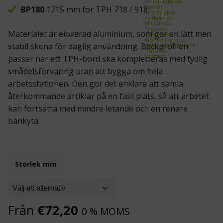
EP-Equipment
Kasten
BP180
1715 mm för TPH 718 / 918
Kito Erikkilä
Kongamek
Mitsubishi
Treston
Materialet är eloxerad aluminium, som ger en lätt men
Referenser
Montering och
stabil skena för daglig användning. Backprofilen
installationsservice
Om oss
Kontakt
passar när ett TPH-bord ska kompletteras med tydlig
smådelsförvaring utan att bygga om hela
arbetsstationen. Den gör det enklare att samla
återkommande artiklar på en fast plats, så att arbetet
kan fortsätta med mindre letande och en renare
bänkyta.
Storlek mm
Från
€
72,20
0 % MOMS