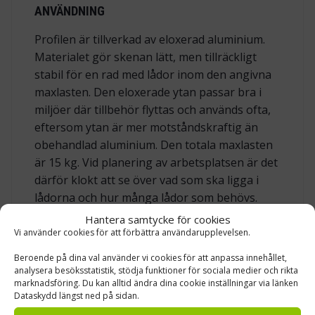
ANVÄNDNING
Profilen är tillverkad av eloxerad aluminium.
Materialet gör skenan lätt, men tillräckligt
stabil för en rad med lådor inom den angivna
maxlasten. Den eloxerade ytan passar bra i
miljöer där tillbehör flyttas och används ofta,
eftersom ytan är mer motståndskraftig än
obehandlad aluminium. Den totala maxlasten
är 15 kg. Vid planering av arbetsplatsen är det
därför klokt att se över vad som ska ligga i
lådorna och hur många lådor som behövs.
Skruv, små beslag, kopplingar, etiketter,
Hantera samtycke för cookies
provdetaljer och andra mindre artiklar är
Vi använder cookies för att förbättra användarupplevelsen.
typiska exempel på innehåll som ofta behöver
Beroende på dina val använder vi cookies för att anpassa innehållet,
vara nära till hands.
analysera besöksstatistik, stödja funktioner för sociala medier och rikta
marknadsföring. Du kan alltid ändra dina cookie inställningar via länken
Dataskydd längst ned på sidan.
TRE MODELLER FÖR OLIKA TPH-BORD