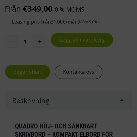
Från
€
349,00
0 % MOMS
Leasing pris från
31.00
€/mån
(MOMS 0%)
Lägg till i varukorg
-
+
Höj- och sänkbart skrivbord Quadro mängd
Begär offert
Kontakta oss
Beskrivning
QUADRO HÖJ- OCH SÄNKBART
SKRIVBORD – KOMPAKT ELBORD FÖR