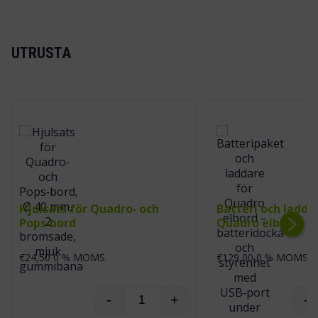
UTRUSTA
Hjulsats för Quadro‑ och
Batteri och ladda
Pops‑bord
Quadro elbord
Next
€
24,50
0 % MOMS
€
129,00
0 % MOMS
-
+
-
Hjulsats för Quadro‑ och Pops‑