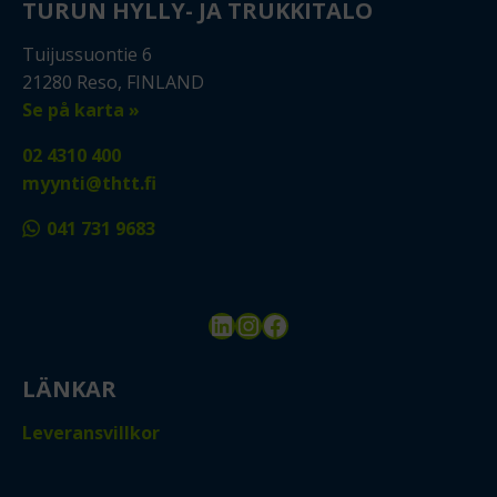
TURUN HYLLY- JA TRUKKITALO
Tuijussuontie 6
21280 Reso, FINLAND
Se på karta »
02 4310 400
myynti@thtt.fi
041 731 9683
LinkedIn
Instagram
Facebook
LÄNKAR
Leveransvillkor