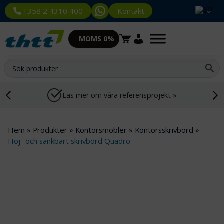
Kontakt
+358 2 4310 400
MOMS 0%
Läs mer om våra referensprojekt »
Hem
»
Produkter
»
Kontorsmöbler
»
Kontorsskrivbord
»
Höj- och sänkbart skrivbord Quadro