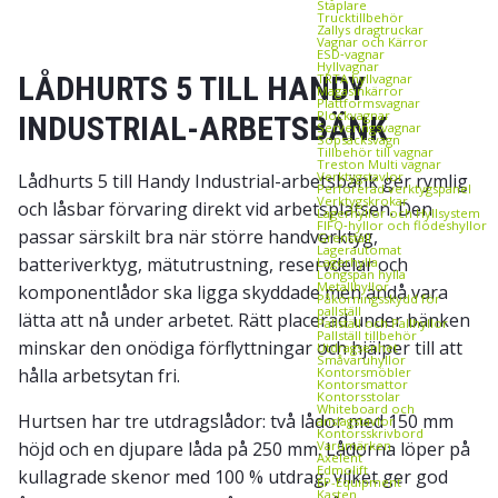
Staplare
Trucktillbehör
Zallys dragtruckar
Vagnar och Kärror
ESD‑vagnar
Hyllvagnar
LÅDHURTS 5 TILL HANDY
TRTA hyllvagnar
Magasinkärror
Plattformsvagnar
Plockvagnar
INDUSTRIAL-ARBETSBÄNK
Serveringsvagnar
Sopsäcksvagn
Tillbehör till vagnar
Treston Multi vagnar
Verktygstavlor
Lådhurts 5 till Handy Industrial-arbetsbänk ger rymlig
Perforerad verktygspanel
Verktygskrokar
och låsbar förvaring direkt vid arbetsplatsen. Den
Lagerhyllor och Hyllsystem
FIFO‑hyllor och flödeshyllor
passar särskilt bra när större handverktyg,
Grenställ
Lagerautomat
batteriverktyg, mätutrustning, reservdelar och
Lagerhylla
Longspan hylla
Metallhyllor
komponentlådor ska ligga skyddade men ändå vara
Påkörningsskydd för
pallställ
lätta att nå under arbetet. Rätt placerad under bänken
Pallställ och Pallhyllor
Pallställ tillbehör
minskar den onödiga förflyttningar och hjälper till att
Utdragsenhet
Småvaruhyllor
hålla arbetsytan fri.
Kontorsmöbler
Kontorsmattor
Kontorsstolar
Whiteboard och
Hurtsen har tre utdragslådor: två lådor med 150 mm
anslagstavlor
Kontorsskrivbord
höjd och en djupare låda på 250 mm. Lådorna löper på
Varumärken
Axelent
Edmolift
kullagrade skenor med 100 % utdrag, vilket ger god
EP-Equipment
Kasten