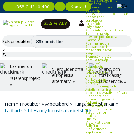
Plastic Storage Bins
Plastlådor
Kontakt
+358 2 4310 400
Återvunnen plast back
Backskåp
Backställ med plockbackar
Backvagnar
Eurobackar
25,5 % ALV
Lagerlådor
Lagerlådor
Plocklådor för smådelar
Sortimentskåp
Treston plockbackar
Plastpallar
Sök produkter
Rostfria möbler
Rullbanor och
×
maskinskridskor
Skåp
Brandsäkra skåp
Kemikalieskåp
Metallskåp
Läs mer om
Nyckelskåp
Vi erbjuder ofta
Snabb och
Plåtskåp
våra
Säkerhetsskåp
europeiska
förstklassig
Stålskåp
referensprojekt
Verktygsskåp
alternativ. »
kundservice. »
Verktygsvagn
»
Städutrustning och
Avfallshantering
Sopkärl & Avfallsbehållare
Tippcontainer
Uppsamlingskärl &
Fathantering
Hem
»
Produkter
»
Arbetsbord
»
Tunga arbetsbänkar
»
Stegar och
arbetsplattformar
Lådhurts 5 till Handy Industrial-arbetsbänk
Stegtillbehör
Truckar
Eltruck
Motviktstruckar
Pallyftare
Plocktruckar
Skjutstativtruckar