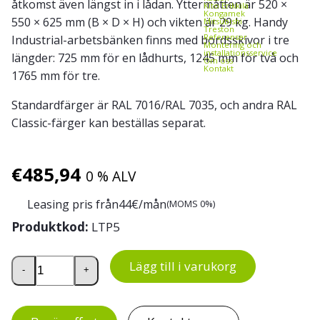
åtkomst även längst in i lådan. Yttermåtten är 520 ×
Kito Erikkilä
Kongamek
550 × 625 mm (B × D × H) och vikten är 29 kg. Handy
Mitsubishi
Treston
Referenser
Industrial-arbetsbänken finns med bordsskivor i tre
Montering och
installationsservice
längder: 725 mm för en lådhurts, 1245 mm för två och
Om oss
Kontakt
1765 mm för tre.
Standardfärger är RAL 7016/RAL 7035, och andra RAL
Classic-färger kan beställas separat.
€
485,94
0 % ALV
Leasing pris från
44
€/mån
(MOMS 0%)
Produktkod:
LTP5
Lådhurts 5 till Handy Industrial-arbetsbänk mängd
Lägg till i varukorg
-
+