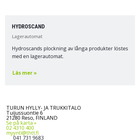
HYDROSCAND
Lagerautomat
Hydroscands plockning av långa produkter löstes
med en lagerautomat.
Läs mer »
TURUN HYLLY- JA TRUKKITALO
Tuijussuontie 6
21280 Reso, FINLAND
Se på karta »
02 4310 400
myynti@thtt.fi
041 731 9683