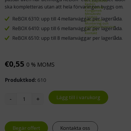
EP-Equipment
Kasten
ska kompletteras utan att hela förvaringen byggs om.
Kito Erikkilä
Kongamek
Mitsubishi
Treston
ReBOX 6310: upp till 4 mellanväggar per lagerlåda.
Referenser
Montering och
installationsservice
ReBOX 6410: upp till 6 mellanväggar per lagerlåda.
Om oss
Kontakt
ReBOX 6510: upp till 8 mellanväggar per lagerlåda.
€
0,55
0 % MOMS
Produktkod:
610
Lägg till i varukorg
-
+
ReBOX 610 mellanvägg till lagerlådor 6310, 641
Begär offert
Kontakta oss