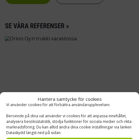
SE VÅRA REFERENSER »
Hantera samtycke för cookies
Vi använder cookies för att förbättra användarupplevelsen.
ORION ABP
Beroende på dina val använder vi cookies för att anpassa innehållet,
analysera besöksstatistik, stödja funktioner för sociala medier och rikta
Lagerinredning, Truckar
marknadsföring. Du kan alltid ändra dina cookie inställningar via länken
Dataskydd längst ned på sidan.
Truck-, lagerautomations- och