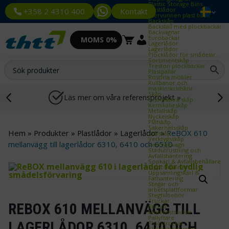
Plastic Storage Bins
Plastlådor
Kontakt
+358 2 4310 400
Återvunnen plast back
Backskåp
Backställ med plockbackar
Backvagnar
Eurobackar
MOMS 0%
Lagerlådor
Lagerlådor
Plocklådor för smådelar
Sortimentskåp
Treston plockbackar
Plastpallar
Rostfria möbler
Rullbanor och
maskinskridskor
Skåp
Läs mer om våra referensprojekt »
Brandsäkra skåp
Kemikalieskåp
Metallskåp
Nyckelskåp
Plåtskåp
Säkerhetsskåp
Hem
»
Produkter
»
Plastlådor
»
Lagerlådor
»
ReBOX 610
Stålskåp
Verktygsskåp
mellanvägg till lagerlådor 6310, 6410 och 6510
Verktygsvagn
Städutrustning och
Avfallshantering
Sopkärl & Avfallsbehållare
Tippcontainer
Uppsamlingskärl &
Fathantering
Stegar och
arbetsplattformar
Stegtillbehör
Truckar
REBOX 610 MELLANVÄGG TILL
Eltruck
Motviktstruckar
Pallyftare
LAGERLÅDOR 6310, 6410 OCH
Plocktruckar
Skjutstativtruckar