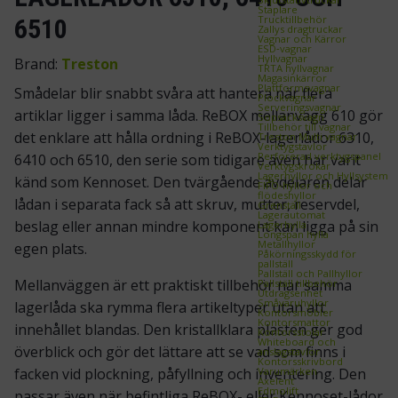
Staplare
Trucktillbehör
6510
Zallys dragtruckar
Vagnar och Kärror
ESD‑vagnar
Hyllvagnar
Brand:
Treston
TRTA hyllvagnar
Magasinkärror
Plattformsvagnar
Smådelar blir snabbt svåra att hantera när flera
Plockvagnar
Serveringsvagnar
artiklar ligger i samma låda. ReBOX mellanvägg 610 gör
Sopsäcksvagn
Tillbehör till vagnar
det enklare att hålla ordning i ReBOX-lagerlådor 6310,
Treston Multi vagnar
Verktygstavlor
Perforerad verktygspanel
6410 och 6510, den serie som tidigare även har varit
Verktygskrokar
Lagerhyllor och Hyllsystem
känd som Kennoset. Den tvärgående avdelaren delar
FIFO‑hyllor och
flödeshyllor
lådan i separata fack så att skruv, mutter, reservdel,
Grenställ
Lagerautomat
beslag eller annan mindre komponent kan ligga på sin
Lagerhylla
Longspan hylla
Metallhyllor
egen plats.
Påkörningsskydd för
pallställ
Pallställ och Pallhyllor
Mellanväggen är ett praktiskt tillbehör när samma
Pallställ tillbehör
Utdragsenhet
Småvaruhyllor
lagerlåda ska rymma flera artikeltyper utan att
Kontorsmöbler
Kontorsmattor
innehållet blandas. Den kristallklara plasten ger god
Kontorsstolar
Whiteboard och
överblick och gör det lättare att se vad som finns i
anslagstavlor
Kontorsskrivbord
Varumärken
facken vid plockning, påfyllning och inventering. Den
Axelent
Edmolift
passar även när befintliga ReBOX- eller Kennoset-lådor