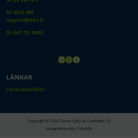
02 4310 400
myynti@thtt.fi
041 731 9683
LinkedIn
Instagram
Facebook
LÄNKAR
Leveransvillkor
Copyright © 2026 Turun Hylly- ja Trukkitalo Oy
Integritetspolicy
|
Netello