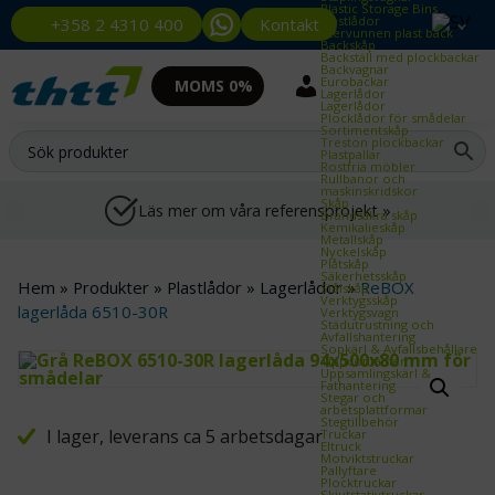
Plastic Storage Bins
Plastlådor
Kontakt
+358 2 4310 400
Återvunnen plast back
Backskåp
Backställ med plockbackar
Backvagnar
Eurobackar
MOMS 0%
Lagerlådor
Lagerlådor
Plocklådor för smådelar
Sortimentskåp
Treston plockbackar
Plastpallar
Rostfria möbler
Rullbanor och
maskinskridskor
Skåp
Läs mer om våra referensprojekt »
Brandsäkra skåp
Kemikalieskåp
Metallskåp
Nyckelskåp
Plåtskåp
Säkerhetsskåp
Hem
»
Produkter
»
Plastlådor
»
Lagerlådor
»
ReBOX
Stålskåp
Verktygsskåp
lagerlåda 6510-30R
Verktygsvagn
Städutrustning och
Avfallshantering
Sopkärl & Avfallsbehållare
Tippcontainer
Uppsamlingskärl &
Fathantering
Stegar och
arbetsplattformar
Stegtillbehör
I lager, leverans ca 5 arbetsdagar
Truckar
Eltruck
Motviktstruckar
Pallyftare
Plocktruckar
Skjutstativtruckar