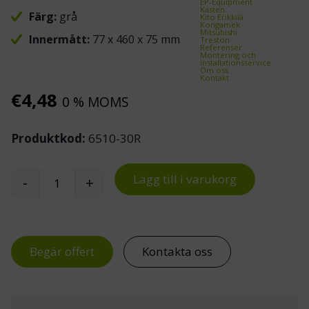
EP-Equipment
Kasten
Färg:
grå
Kito Erikkilä
Kongamek
Mitsubishi
Innermått:
77 x 460 x 75 mm
Treston
Referenser
Montering och
installationsservice
Om oss
Kontakt
€
4,48
0 % MOMS
Produktkod:
6510-30R
Lägg till i varukorg
-
+
ReBOX lagerlåda 6510-30R mängd
Begär offert
Kontakta oss