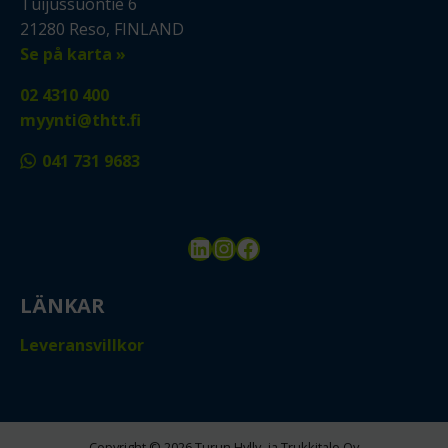
Tuijussuontie 6
21280 Reso, FINLAND
Se på karta »
02 4310 400
myynti@thtt.fi
041 731 9683
LinkedIn
Instagram
Facebook
LÄNKAR
Leveransvillkor
Copyright © 2026 Turun Hylly- ja Trukkitalo Oy