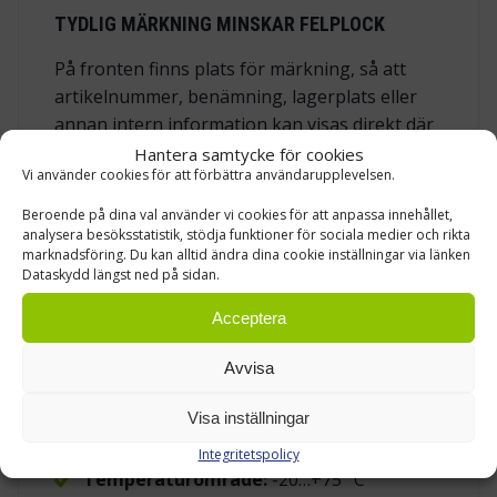
TYDLIG MÄRKNING MINSKAR FELPLOCK
På fronten finns plats för märkning, så att
artikelnummer, benämning, lagerplats eller
annan intern information kan visas direkt där
plockningen sker. En tydlig etikettficka är
Hantera samtycke för cookies
Vi använder cookies för att förbättra användarupplevelsen.
enkel men viktig. Den minskar risken för
felplock, gör inventering snabbare och hjälper
Beroende på dina val använder vi cookies för att anpassa innehållet,
nya medarbetare att hitta rätt utan att fråga
analysera besöksstatistik, stödja funktioner för sociala medier och rikta
marknadsföring. Du kan alltid ändra dina cookie inställningar via länken
runt.
Dataskydd längst ned på sidan.
Acceptera
SPECIFIKATION
Innermått (B x D x H):
77 x 460 x 75 mm
Avvisa
Material:
återvunnen polypropen
Visa inställningar
Färg:
grå
Integritetspolicy
Temperaturområde:
-20…+75 °C