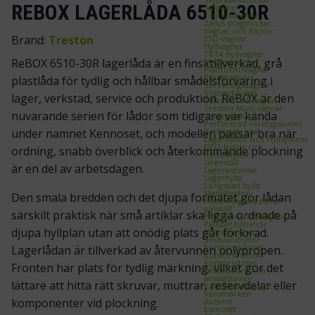
REBOX LAGERLÅDA 6510-30R
Staplare
Trucktillbehör
Zallys dragtruckar
Vagnar och Kärror
Brand:
Treston
ESD‑vagnar
Hyllvagnar
TRTA hyllvagnar
ReBOX 6510-30R lagerlåda är en finsktillverkad, grå
Magasinkärror
Plattformsvagnar
Plockvagnar
plastlåda för tydlig och hållbar smådelsförvaring i
Serveringsvagnar
Sopsäcksvagn
lager, verkstad, service och produktion. ReBOX är den
Tillbehör till vagnar
Treston Multi vagnar
nuvarande serien för lådor som tidigare var kända
Verktygstavlor
Perforerad verktygspanel
Verktygskrokar
under namnet Kennoset, och modellen passar bra när
Lagerhyllor och Hyllsystem
FIFO‑hyllor och
ordning, snabb överblick och återkommande plockning
flödeshyllor
Grenställ
är en del av arbetsdagen.
Lagerautomat
Lagerhylla
Longspan hylla
Metallhyllor
Den smala bredden och det djupa formatet gör lådan
Påkörningsskydd för
pallställ
särskilt praktisk när små artiklar ska ligga ordnade på
Pallställ och Pallhyllor
Pallställ tillbehör
djupa hyllplan utan att onödig plats går förlorad.
Utdragsenhet
Småvaruhyllor
Kontorsmöbler
Lagerlådan är tillverkad av återvunnen polypropen.
Kontorsmattor
Kontorsstolar
Fronten har plats för tydlig märkning, vilket gör det
Whiteboard och
anslagstavlor
lättare att hitta rätt skruvar, muttrar, reservdelar eller
Kontorsskrivbord
Varumärken
komponenter vid plockning.
Axelent
Edmolift