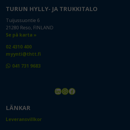
TURUN HYLLY- JA TRUKKITALO
Tuijussuontie 6
21280 Reso, FINLAND
Se på karta »
02 4310 400
myynti@thtt.fi
041 731 9683
LinkedIn
Instagram
Facebook
LÄNKAR
Leveransvillkor