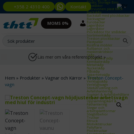
Plastic Storage Bins
Plastlådor
Kontakt
+358 2 4310 400
Återvunnen plast back
Backskåp
Backställ med plockbackar
Backvagnar
Eurobackar
MOMS 0%
Lagerlådor
Lagerlådor
Plocklådor för smådelar
Sortimentskåp
Treston plockbackar
Plastpallar
Rostfria möbler
Rullbanor och
maskinskridskor
Skåp
Läs mer om våra referensprojekt »
Brandsäkra skåp
Kemikalieskåp
Metallskåp
Nyckelskåp
Plåtskåp
Säkerhetsskåp
Hem
»
Produkter
»
Vagnar och Kärror
»
Treston Concept-
Stålskåp
Verktygsskåp
vagn
Verktygsvagn
Städutrustning och
Avfallshantering
Sopkärl & Avfallsbehållare
Tippcontainer
Uppsamlingskärl &
Fathantering
Stegar och
arbetsplattformar
Stegtillbehör
Truckar
Eltruck
Motviktstruckar
Pallyftare
Plocktruckar
Skjutstativtruckar