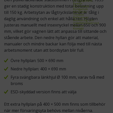
EP-Equipment
Kasten
ger en stadig konstruktion med total belastning upp
Kito Erikkilä
Kongamek
till 150 kg. Arbetsytan av lågtryckslaminat är tålig i
Mitsubishi
Treston
Referenser
daglig användning och enkel att hålla ren. Höjden
Montering och
installationsservice
justeras manuellt med insexnyckel mellan 650 och 900
Om oss
Kontakt
mm, vilket gör vagnen lätt att anpassa till sittande och
stående arbete. Den nedre hyllan gör att material,
manualer och mindre backar kan följa med till nästa
arbetsmoment utan att bordsytan blir full.
Övre hyllplan: 500 × 690 mm
Nedre hyllplan: 400 × 690 mm
Fyra svängbara länkhjul Ø 100 mm, varav två med
broms
ESD-skyddad version finns att välja
Ett extra hyllplan på 400 × 500 mm finns som tillbehör
när mer förvaringsyta behövs mellan nivåerna.