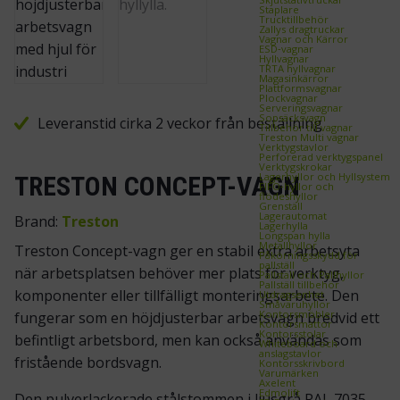
Staplare
Trucktillbehör
Zallys dragtruckar
Vagnar och Kärror
ESD‑vagnar
Hyllvagnar
TRTA hyllvagnar
Magasinkärror
Plattformsvagnar
Plockvagnar
Serveringsvagnar
Sopsäcksvagn
Leveranstid cirka 2 veckor från beställning
Tillbehör till vagnar
Treston Multi vagnar
Verktygstavlor
Perforerad verktygspanel
Verktygskrokar
Lagerhyllor och Hyllsystem
TRESTON CONCEPT-VAGN
FIFO‑hyllor och
flödeshyllor
Grenställ
Lagerautomat
Brand:
Treston
Lagerhylla
Longspan hylla
Metallhyllor
Treston Concept-vagn ger en stabil extra arbetsyta
Påkörningsskydd för
pallställ
när arbetsplatsen behöver mer plats för verktyg,
Pallställ och Pallhyllor
Pallställ tillbehör
komponenter eller tillfälligt monteringsarbete. Den
Utdragsenhet
Småvaruhyllor
Kontorsmöbler
fungerar som en höjdjusterbar arbetsvagn bredvid ett
Kontorsmattor
Kontorsstolar
befintligt arbetsbord, men kan också användas som
Whiteboard och
anslagstavlor
fristående bordsvagn.
Kontorsskrivbord
Varumärken
Axelent
Edmolift
Den pulverlackerade stålstommen i ljusgrå RAL 7035