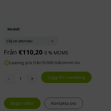
Modell
Från
€
110,20
0 % MOMS
Leasing pris från
10.00
€/mån
(MOMS 0%)
Lägg till i varukorg
-
+
Treston Concept-vagn mängd
Begär offert
Kontakta oss