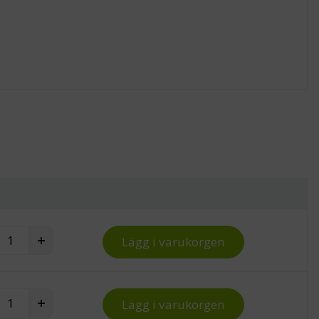
reston monteringsram till WB-arbetsbord quantity
+
Lägg i varukorgen
reston monteringsram till WB-arbetsbord quantity
+
Lägg i varukorgen