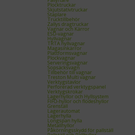
Plocktruckar
Skjutstativtruckar
Staplare
Trucktillbehör
Zallys dragtruckar
Vagnar och Kärror
ESD‑vagnar
Hyllvagnar
TRTA hyllvagnar
Magasinkärror
Plattformsvagnar
Plockvagnar
Serveringsvagnar
Sopsäcksvagn
Tillbehör till vagnar
Treston Multi vagnar
Verktygstavlor
Perforerad verktygspanel
Verktygskrokar
Lagerhyllor och Hyllsystem
FIFO‑hyllor och flödeshyllor
Grenställ
Lagerautomat
Lagerhylla
Longspan hylla
Metallhyllor
Påkörningsskydd för pallställ
Pallställ och Pallhyllor