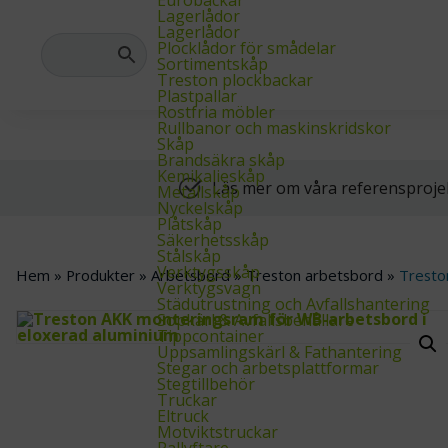
Hos oss hittar du allt du behöver inom lager-, industri- och arkivinre
Lagerlådor
Lagerlådor
Plocklådor för smådelar
Sortimentskåp
Treston plockbackar
Plastpallar
Rostfria möbler
Rullbanor och maskinskridskor
Skåp
Brandsäkra skåp
Kemikalieskåp
Läs mer om våra referensproje
Metallskåp
Nyckelskåp
Plåtskåp
Säkerhetsskåp
Stålskåp
Verktygsskåp
Hem
»
Produkter
»
Arbetsbord
»
Treston arbetsbord
»
Tresto
Verktygsvagn
Städutrustning och Avfallshantering
Sopkärl & Avfallsbehållare
Tippcontainer
Uppsamlingskärl & Fathantering
Stegar och arbetsplattformar
Stegtillbehör
Truckar
Eltruck
Motviktstruckar
Pallyftare