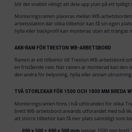
blir det snabbt viktigt att dela upp ytan på ett tydli
Monteringsramen placeras mellan WB-arbetsbordets p
arbetsstation där olika tillbehör kan få sin egen pla
hylla eller backprofil kan monteras utan att trängas 
AKK-RAM FÖR TRESTON WB-ARBETSBORD
Ramen är ett tillbehör till Treston WB-arbetsbord o
en fristående ram. När ramen är monterad kan den ö
den andra för belysning, hylla eller annan utrustning
TVÅ STORLEKAR FÖR 1500 OCH 1800 MM BREDA 
Monteringsramen finns i två utföranden för olika Tr
brett WB-arbetsbord används utförandet med två lika
att större tillbehör kan få mer plats samtidigt som bo
690 x 500 + 690 x 500 mm
passar 1500 mm brett