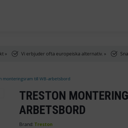
dning, samt truckar.
Vi har öppet vardagar k
kt »
Vi erbjuder ofta europeiska alternativ. »
Sna
n monteringsram till WB-arbetsbord
TRESTON MONTERING
ARBETSBORD
Brand:
Treston