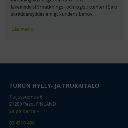
läkemedelsförpacknings- och logistikcenter i Salo
skräddarsyddes enligt kundens behov.
Läs mer »
TURUN HYLLY- JA TRUKKITALO
Tuijussuontie 6
21280 Reso, FINLAND
Se på karta »
02 4310 400