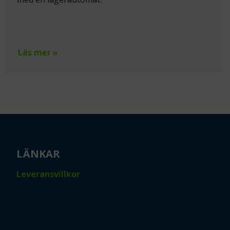
Läs mer »
LÄNKAR
Leveransvillkor