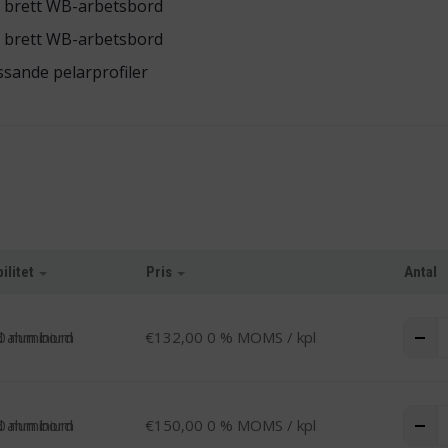
m brett WB-arbetsbord
m brett WB-arbetsbord
ande pelarprofiler
ilitet
Pris
Antal
T
-
0 mm bord
€
132,00
0 % MOMS
/ kpl
T
-
0 mm bord
€
150,00
0 % MOMS
/ kpl