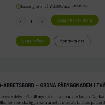
Leasing pris från
12.00
€/mån
(MOMS 0%)
Lägg till i varukorg
-
+
Treston monteringsram till WB-arbetsbo
Begär offert
Kontakta oss
-ARBETSBORD – ORDNA PÅBYGGNADEN I TVÅ
n övre delen ofta till mycket mer än bara en lampa. Där ka
illbehör som ska ligga nära arbetet utan att ta plats på bor