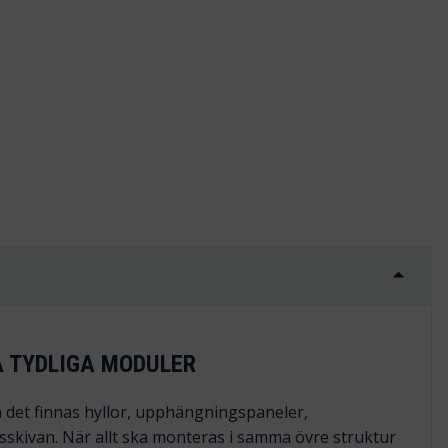
rd mängd
 TYDLIGA MODULER
n det finnas hyllor, upphängningspaneler,
dsskivan. När allt ska monteras i samma övre struktur