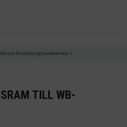
l. 8–16.
+358 2 4310 400
myynti@thtt.fi
bb och förstklassig kundservice. »
SRAM TILL WB-