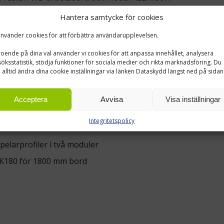
 Treston WB-arbetsbord och modul AL2X180W
Hantera samtycke för cookies
använder cookies för att förbättra användarupplevelsen.
SLA
oende på dina val använder vi cookies för att anpassa innehållet, analysera
öksstatistik, stödja funktioner för sociala medier och rikta marknadsföring. Du
nstruktion som är enkel att hantera vid montering, samtidig
 alltid ändra dina cookie inställningar via länken Dataskydd längst ned på sidan
g användning och passar bra ihop med den rena, tekniska hel
Acceptera
Avvisa
Visa inställningar
Integritetspolicy
betsbord
elarprofiler i två moduler
K180 för 1800 mm bord