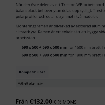
När den övre delen av ett Treston WB-arbetsbord s
balansblock behöver ytan delas upp tydligt. Tre
pelarprofiler och delar utrymmet i två moduler.
Monteringsramen är tillverkad av eloxerad aluminiu
slitstark yta. Ramen är ett enkelt sätt att bygga v
arbetsytan.
690 x 500 + 690 x 500 mm
för 1500 mm brett T
690 x 500 + 990 x 500 mm
för 1800 mm brett T
Kompatibilitet
Från
€
132,00
0 % MOMS