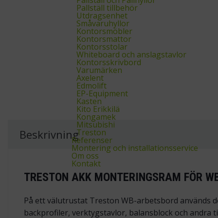
Pallställ tillbehör
Utdragsenhet
Småvaruhyllor
Kontorsmöbler
Kontorsmattor
Kontorsstolar
Whiteboard och anslagstavlor
Kontorsskrivbord
Varumärken
Axelent
Edmolift
EP-Equipment
Kasten
Kito Erikkilä
Kongamek
Mitsubishi
Treston
Beskrivning
Referenser
Montering och installationsservice
Om oss
Kontakt
TRESTON AKK MONTERINGSRAM FÖR WB
På ett välutrustat Treston WB-arbetsbord används de
backprofiler, verktygstavlor, balansblock och andra t