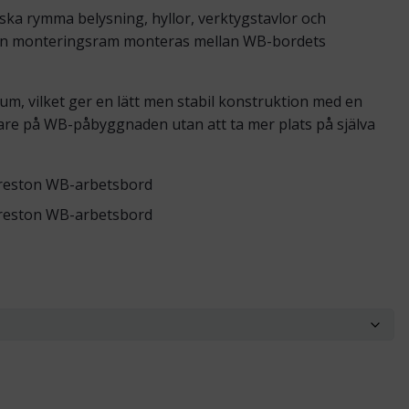
ka rymma belysning, hyllor, verktygstavlor och
ston monteringsram monteras mellan WB-bordets
m, vilket ger en lätt men stabil konstruktion med en
idare på WB-påbyggnaden utan att ta mer plats på själva
reston WB-arbetsbord
reston WB-arbetsbord