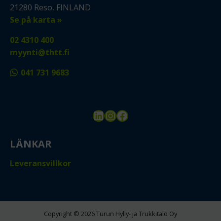
21280 Reso, FINLAND
Se på karta »
02 4310 400
myynti@thtt.fi
041 731 9683
LinkedIn
Instagram
Facebook
LÄNKAR
Leveransvillkor
Copyright © 2026 Turun Hylly- ja Trukkitalo Oy