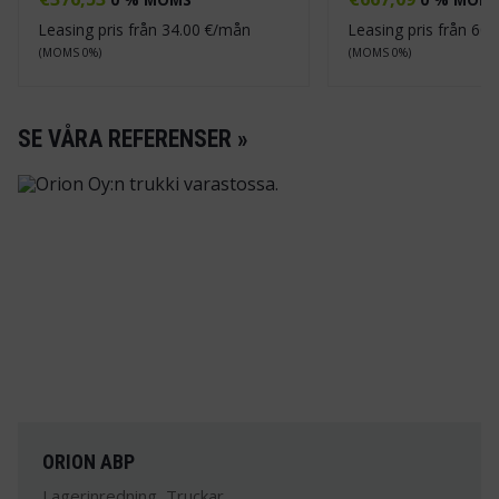
Leasing pris från
34.00
€/mån
Leasing pris från
60.
(MOMS 0%)
(MOMS 0%)
SE VÅRA REFERENSER »
ORION ABP
Lagerinredning, Truckar