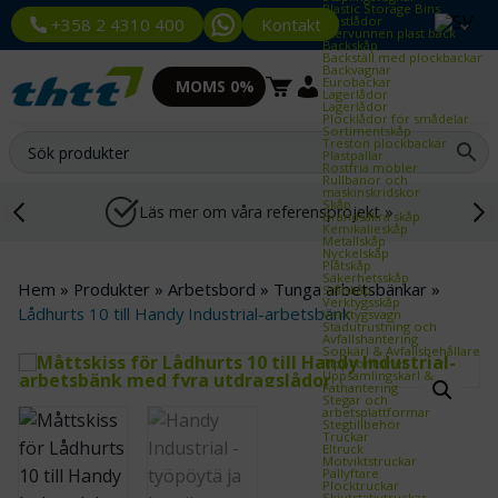
Plastic Storage Bins
Plastlådor
Kontakt
+358 2 4310 400
Återvunnen plast back
Backskåp
Backställ med plockbackar
Backvagnar
Eurobackar
MOMS 0%
Lagerlådor
Lagerlådor
Plocklådor för smådelar
Sortimentskåp
Treston plockbackar
Plastpallar
Rostfria möbler
Rullbanor och
maskinskridskor
Skåp
Läs mer om våra referensprojekt »
Brandsäkra skåp
Kemikalieskåp
Metallskåp
Nyckelskåp
Plåtskåp
Säkerhetsskåp
Hem
»
Produkter
»
Arbetsbord
»
Tunga arbetsbänkar
»
Stålskåp
Verktygsskåp
Lådhurts 10 till Handy Industrial-arbetsbänk
Verktygsvagn
Städutrustning och
Avfallshantering
Sopkärl & Avfallsbehållare
Tippcontainer
Uppsamlingskärl &
Fathantering
Stegar och
arbetsplattformar
Stegtillbehör
Truckar
Eltruck
Motviktstruckar
Pallyftare
Plocktruckar
Skjutstativtruckar