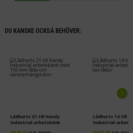
DU KANSKE OCKSÅ BEHÖVER:
Next
Lådhurts 21 till Handy
Lådhurts 14 till 
Industrial-arbetsbänk
Industrial-arbet
€
376,53
€
667,09
0 % MOMS
0 % MOM