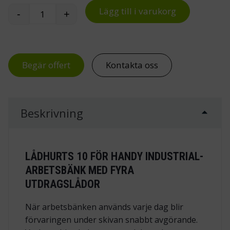
Lägg till i varukorg
-
+
Lådhurts 10 till Handy Industrial-arbetsbänk mä
Begär offert
Kontakta oss
Beskrivning
LÅDHURTS 10 FÖR HANDY INDUSTRIAL-
ARBETSBÄNK MED FYRA
UTDRAGSLÅDOR
När arbetsbänken används varje dag blir
förvaringen under skivan snabbt avgörande.