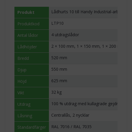
Lådhurts 10 till Handy Industrial-arbetsbän
Produkt
LTP10
Produktkod
4 utdragslådor
Antal lådor
2 × 100 mm, 1 × 150 mm, 1 × 200 mm
Lådhöjder
520 mm
Bredd
550 mm
Djup
625 mm
Höjd
32 kg
Vikt
100 % utdrag med kullagrade gejdrar
Utdrag
Centrallås, 2 nycklar
Låsning
RAL 7016 / RAL 7035
Standardfärger