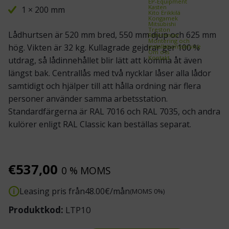
EP-Equipment
Kasten
1 × 200 mm
Kito Erikkilä
Kongamek
Mitsubishi
Treston
Lådhurtsen är 520 mm bred, 550 mm djup och 625 mm
Referenser
Montering och
hög. Vikten är 32 kg. Kullagrade gejdrar ger 100 %
installationsservice
Om oss
Kontakt
utdrag, så lådinnehållet blir lätt att komma åt även
längst bak. Centrallås med två nycklar låser alla lådor
samtidigt och hjälper till att hålla ordning när flera
personer använder samma arbetsstation.
Standardfärgerna är RAL 7016 och RAL 7035, och andra
kulörer enligt RAL Classic kan beställas separat.
€
537,00
0 % MOMS
Leasing pris från
48.00
€/mån
(MOMS 0%)
Produktkod:
LTP10