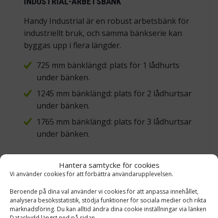
INDUSTRIAL-ARBETSBÄNK
Handy Industrial är en robust arbetsbänk för
industriellt bruk, och samma bänkserie kan
byggas upp i flera längder.
725 mm bänklängd: plats för 1 lådhurts
under bänken.
1245 mm bänklängd: plats för 2 lådhurtsar
under bänken.
1765 mm bänklängd: plats för 3 lådhurtsar
under bänken.
I Handy Industrial-serien finns 22 olika
Hantera samtycke för cookies
lådhurtsalternativ, så denna modell kan också
Vi använder cookies för att förbättra användarupplevelsen.
jämföras med andra lådindelningar om
Beroende på dina val använder vi cookies för att anpassa innehållet,
arbetsplatsen kräver fler låga lådor, färre
analysera besöksstatistik, stödja funktioner för sociala medier och rikta
djupa lådor eller skåpfack.
marknadsföring. Du kan alltid ändra dina cookie inställningar via länken
Dataskydd längst ned på sidan.