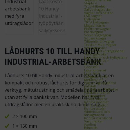
Staplare
Trucktillbehör
Zallys dragtruckar
Vagnar och Kärror
ESD‑vagnar
Hyllvagnar
TRTA hyllvagnar
Magasinkärror
Plattformsvagnar
Plockvagnar
Serveringsvagnar
Sopsäcksvagn
Tillbehör till vagnar
Treston Multi vagnar
Verktygstavlor
LÅDHURTS 10 TILL HANDY
Perforerad verktygspanel
Verktygskrokar
Lagerhyllor och Hyllsystem
INDUSTRIAL-ARBETSBÄNK
FIFO‑hyllor och
flödeshyllor
Grenställ
Lagerautomat
Lagerhylla
Lådhurts 10 till Handy Industrial-arbetsbänk är en
Longspan hylla
Metallhyllor
kompakt och robust lådhurts för dig som vill få
Påkörningsskydd för
pallställ
verktyg, mätutrustning och smådelar nära arbetet
Pallställ och Pallhyllor
Pallställ tillbehör
Utdragsenhet
utan att fylla bänkskivan. Modellen har fyra
Småvaruhyllor
Kontorsmöbler
utdragslådor med en praktisk höjdindelning:
Kontorsmattor
Kontorsstolar
Whiteboard och
anslagstavlor
2 × 100 mm
Kontorsskrivbord
Varumärken
Axelent
1 × 150 mm
Edmolift